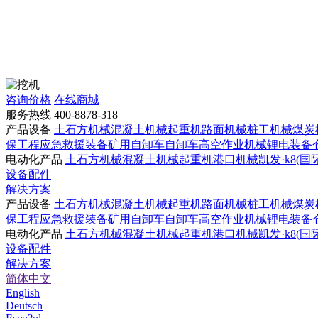
咨询价格
在线商城
服务热线
400-8878-318
产品设备
土石方机械
混凝土机械
起重机
路面机械
桩工机械
煤炭
保工程
应急救援装备
矿用自卸车
自卸车
高空作业机械
锂电装备
电动化产品
土石方机械
混凝土机械
起重机
港口机械
凯发·k8(
设备配件
解决方案
产品设备
土石方机械
混凝土机械
起重机
路面机械
桩工机械
煤炭
保工程
应急救援装备
矿用自卸车
自卸车
高空作业机械
锂电装备
电动化产品
土石方机械
混凝土机械
起重机
港口机械
凯发·k8(
设备配件
解决方案
简体中文
English
Deutsch