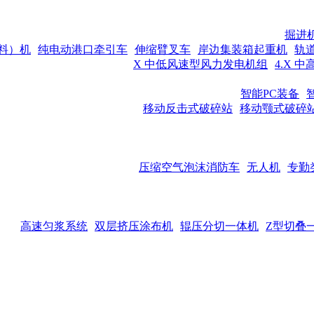
掘进
料）机
纯电动港口牵引车
伸缩臂叉车
岸边集装箱起重机
轨
4.X 
智能PC装备
移动反击式破碎站
移动颚式破碎
压缩空气泡沫消防车
无人机
专勤
高速匀浆系统
双层挤压涂布机
辊压分切一体机
Z型切叠