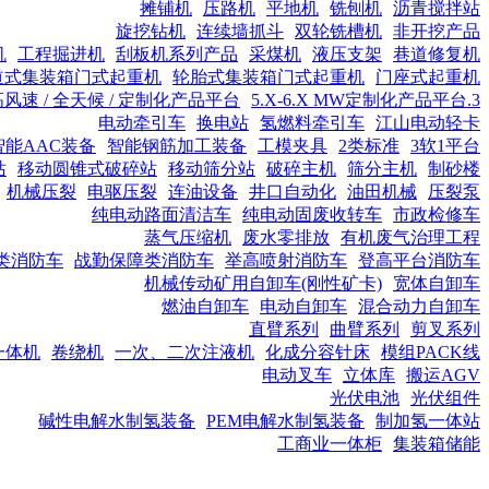
摊铺机
压路机
平地机
铣刨机
沥青搅拌站
旋挖钻机
连续墙抓斗
双轮铣槽机
非开挖产品
机
工程掘进机
刮板机系列产品
采煤机
液压支架
巷道修复机
道式集装箱门式起重机
轮胎式集装箱门式起重机
门座式起重机
中高风速 / 全天候 / 定制化产品平台
5.X-6.X MW定制化产品平台
3.X 中低风速型风力发电机组
电动牵引车
换电站
氢燃料牵引车
江山电动轻卡
智能AAC装备
智能钢筋加工装备
工模夹具
2类标准
3软1平台
站
移动圆锥式破碎站
移动筛分站
破碎主机
筛分主机
制砂楼
机械压裂
电驱压裂
连油设备
井口自动化
油田机械
压裂泵
纯电动路面清洁车
纯电动固废收转车
市政检修车
蒸气压缩机
废水零排放
有机废气治理工程
类消防车
战勤保障类消防车
举高喷射消防车
登高平台消防车
机械传动矿用自卸车(刚性矿卡)
宽体自卸车
燃油自卸车
电动自卸车
混合动力自卸车
直臂系列
曲臂系列
剪叉系列
一体机
卷绕机
一次、二次注液机
化成分容针床
模组PACK线
电动叉车
立体库
搬运AGV
光伏电池
光伏组件
碱性电解水制氢装备
PEM电解水制氢装备
制加氢一体站
工商业一体柜
集装箱储能