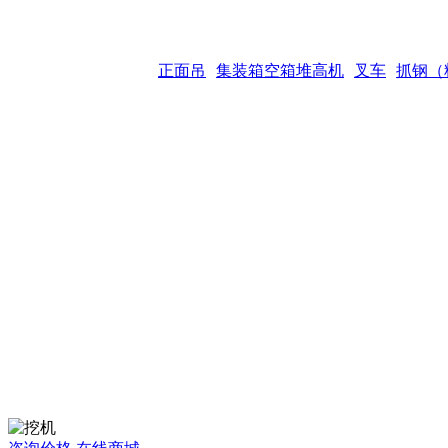
正面吊
集装箱空箱堆高机
叉车
抓钢（