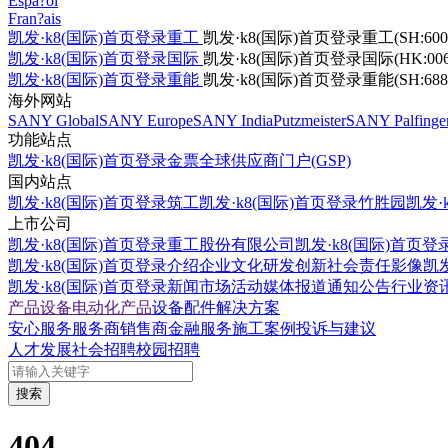
Espa?ol
Fran?ais
凯发·k8(国际)首页登录重工
凯发·k8(国际)首页登录重工(SH:6000
凯发·k8(国际)首页登录国际
凯发·k8(国际)首页登录国际(HK:006
凯发·k8(国际)首页登录重能
凯发·k8(国际)首页登录重能(SH:6883
海外网站
SANY Global
SANY Europe
SANY India
Putzmeister
SANY Palfinge
功能站点
凯发·k8(国际)首页登录金票
全球供应商门户(GSP)
国内站点
凯发·k8(国际)首页登录筑工
凯发·k8(国际)首页登录竹胜园
凯发·
上市公司
凯发·k8(国际)首页登录重工股份有限公司
凯发·k8(国际)首页
凯发·k8(国际)首页登录介绍
企业文化
研发创新
社会责任
影像凯发
凯发·k8(国际)首页登录新闻
市场活动
媒体报道
通知公告
行业资
产品设备
电动化产品
设备配件
解决方案
安心服务
服务商
销售商
金融服务
施工案例
投诉与建议
人才发展
社会招聘
校园招聘
搜索
404