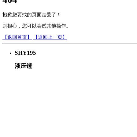
抱歉您要找的页面走丢了！
别担心，您可以尝试其他操作。
【返回首页】
【返回上一页】
SHY195
液压锤