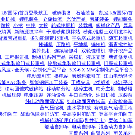
·k8(国际)首页登录筑工
破碎装备
石油装备
凯发·k8(国际)首
作业机械
锂电装备
仓储物流
光伏产品
氢能装备
锂能装备
微挖
小挖
中挖
大挖
轮式挖掘机
装载机
多样化产品
属具
充填泵
新能源搅拌车
干混砂浆搅拌站
砂浆/混凝土双用搅拌站
臂履带起重机
多功能履带起重机
平头塔式起重机
随车起重机
摊铺机
压路机
平地机
铣刨机
沥青搅拌站
旋挖钻机
连续墙抓斗
双轮铣槽机
非开挖产品
机
工程掘进机
刮板机系列产品
采煤机
液压支架
巷道修复机
道式集装箱门式起重机
轮胎式集装箱门式起重机
门座式起重机
中高风速 / 全天候 / 定制化产品平台
5.X-6.X MW定制化产品平台
3.X 中低风速型风力发电机组
电动牵引车
换电站
氢燃料牵引车
江山电动轻卡
智能AAC装备
智能钢筋加工装备
工模夹具
2类标准
3软1平台
站
移动圆锥式破碎站
移动筛分站
破碎主机
筛分主机
制砂楼
机械压裂
电驱压裂
连油设备
井口自动化
油田机械
压裂泵
纯电动路面清洁车
纯电动固废收转车
市政检修车
蒸气压缩机
废水零排放
有机废气治理工程
类消防车
战勤保障类消防车
举高喷射消防车
登高平台消防车
机械传动矿用自卸车(刚性矿卡)
宽体自卸车
燃油自卸车
电动自卸车
混合动力自卸车
直臂系列
曲臂系列
剪叉系列